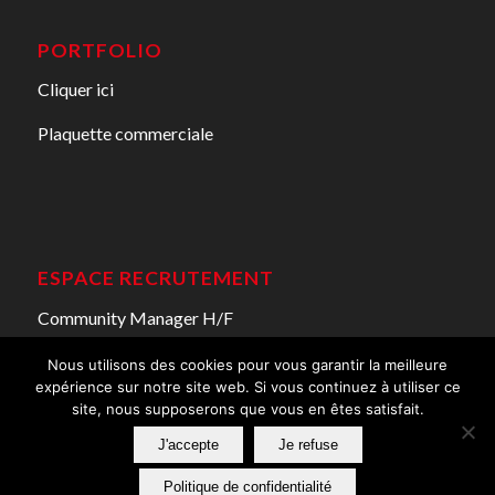
PORTFOLIO
Cliquer ici
Plaquette commerciale
ESPACE RECRUTEMENT
Community Manager H/F
Nous utilisons des cookies pour vous garantir la meilleure
expérience sur notre site web. Si vous continuez à utiliser ce
site, nous supposerons que vous en êtes satisfait.
J'accepte
Je refuse
© 2025 |
conception site
par www.redpeps.fr
Politique de confidentialité
Services
Formations Adobe
Nos réalisations
Blog